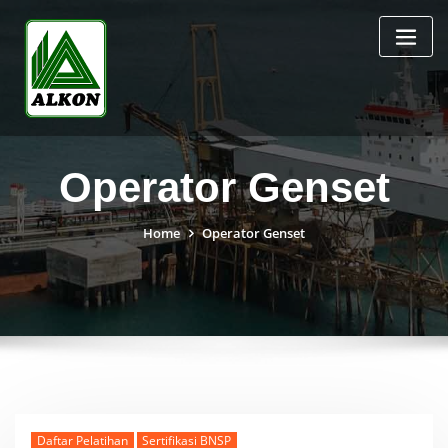
Skip
to
content
Operator Genset
Home
Operator Genset
Daftar Pelatihan
Sertifikasi BNSP